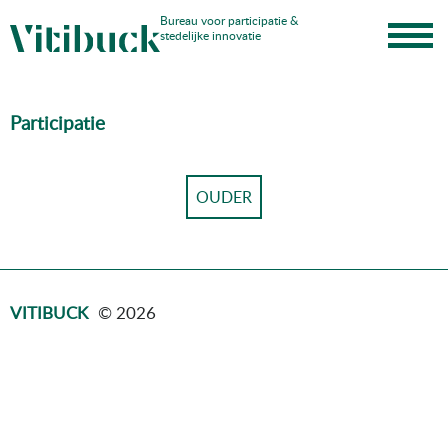
Skip
Bureau voor participatie &
stedelijke innovatie
to
content
Participatie
OUDER
VITIBUCK
© 2026