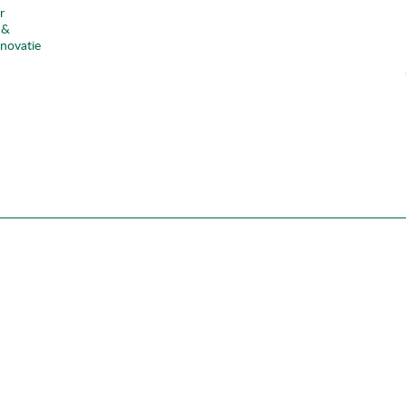
r
 &
nnovatie