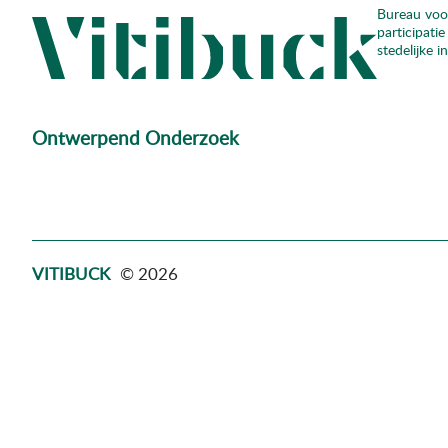
Bureau voo
Skip
participatie
to
stedelijke i
content
Ontwerpend Onderzoek
VITIBUCK
© 2026