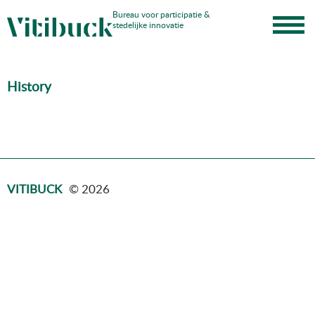
Skip
Bureau voor participatie &
stedelijke innovatie
to
content
History
VITIBUCK
© 2026