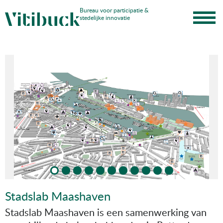
Skip
Bureau voor participatie &
stedelijke innovatie
to
content
Stadslab Maashaven
Stadslab Maashaven is een samenwerking van