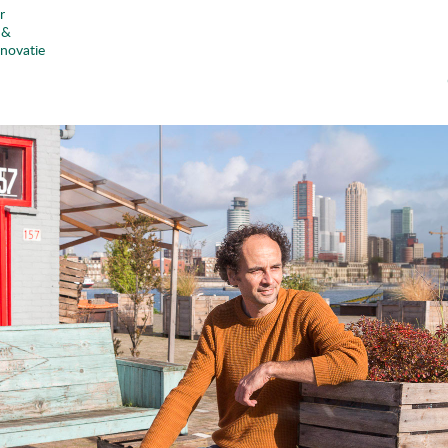
r
 &
nnovatie