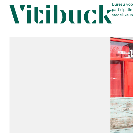
Bureau voo
Skip
participatie
to
stedelijke i
content