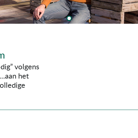
am
dig” volgens
 …aan het
olledige