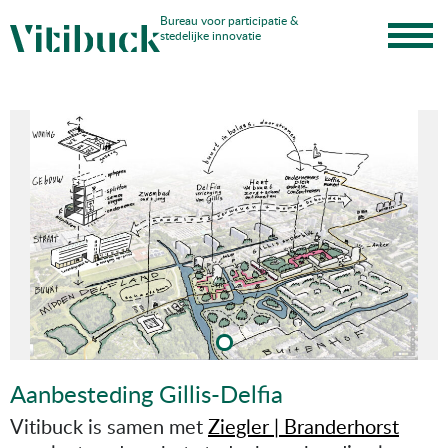
Skip
Bureau voor participatie &
stedelijke innovatie
to
content
Aanbesteding Gillis-Delfia
Vitibuck is samen met
Ziegler | Branderhorst