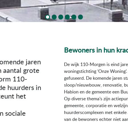
Bewoners in hun krac
komende jaren
De wijk 110-Morgen is eind ja
 aantal grote
woningstichting ‘Onze Woning’.
form 110-
gefuseerd. De komende jaren sta
sloop/nieuwbouw, renovatie, bu
e huurders in
Habion en de gemeente een Buu
teunt het
Op diverse thema’s zijn actiep
gemeente, corporatie en welzijns
n sociale
huurderscomplexen met enkele a
van de bewoners echter niet aa