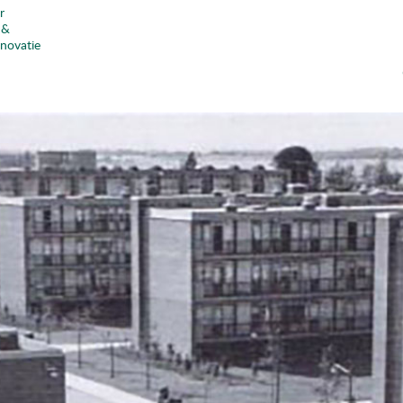
r
 &
nnovatie